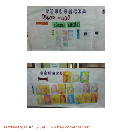
seforavargas
en
14:34
No hay comentarios: