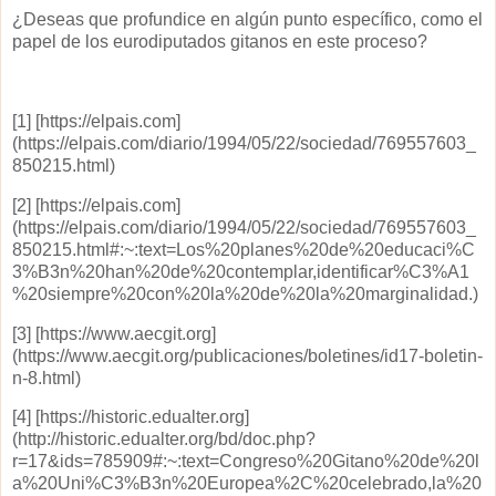
¿Deseas que profundice en algún punto específico, como el
papel de los eurodiputados gitanos en este proceso?
[1] [https://elpais.com]
(https://elpais.com/diario/1994/05/22/sociedad/769557603_
850215.html)
[2] [https://elpais.com]
(https://elpais.com/diario/1994/05/22/sociedad/769557603_
850215.html#:~:text=Los%20planes%20de%20educaci%C
3%B3n%20han%20de%20contemplar,identificar%C3%A1
%20siempre%20con%20la%20de%20la%20marginalidad.)
[3] [https://www.aecgit.org]
(https://www.aecgit.org/publicaciones/boletines/id17-boletin-
n-8.html)
[4] [https://historic.edualter.org]
(http://historic.edualter.org/bd/doc.php?
r=17&ids=785909#:~:text=Congreso%20Gitano%20de%20l
a%20Uni%C3%B3n%20Europea%2C%20celebrado,la%20