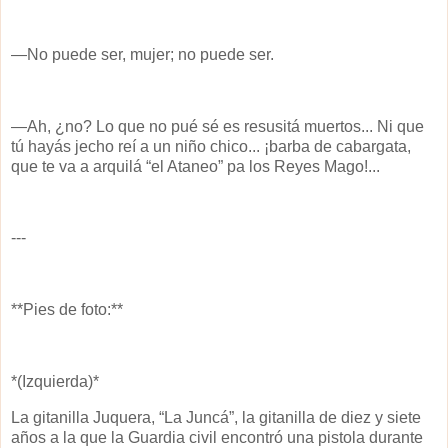
—No puede ser, mujer; no puede ser.
—Ah, ¿no? Lo que no pué sé es resusitá muertos... Ni que
tú hayás jecho reí a un niño chico... ¡barba de cabargata,
que te va a arquilá “el Ataneo” pa los Reyes Mago!...
---
**Pies de foto:**
*(Izquierda)*
La gitanilla Juquera, “La Juncá”, la gitanilla de diez y siete
años a la que la Guardia civil encontró una pistola durante