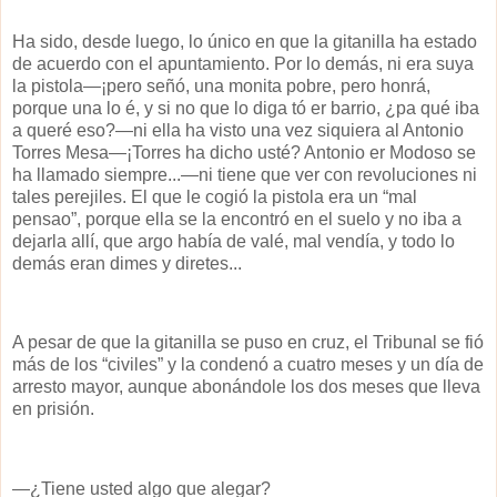
Ha sido, desde luego, lo único en que la gitanilla ha estado
de acuerdo con el apuntamiento. Por lo demás, ni era suya
la pistola—¡pero señó, una monita pobre, pero honrá,
porque una lo é, y si no que lo diga tó er barrio, ¿pa qué iba
a queré eso?—ni ella ha visto una vez siquiera al Antonio
Torres Mesa—¡Torres ha dicho usté? Antonio er Modoso se
ha llamado siempre...—ni tiene que ver con revoluciones ni
tales perejiles. El que le cogió la pistola era un “mal
pensao”, porque ella se la encontró en el suelo y no iba a
dejarla allí, que argo había de valé, mal vendía, y todo lo
demás eran dimes y diretes...
A pesar de que la gitanilla se puso en cruz, el Tribunal se fió
más de los “civiles” y la condenó a cuatro meses y un día de
arresto mayor, aunque abonándole los dos meses que lleva
en prisión.
—¿Tiene usted algo que alegar?