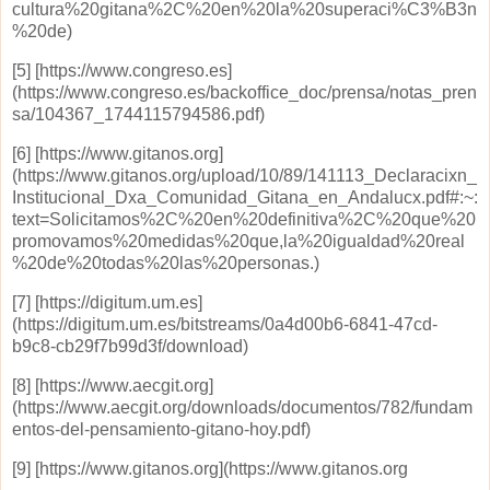
cultura%20gitana%2C%20en%20la%20superaci%C3%B3n
%20de)
[5] [https://www.congreso.es]
(https://www.congreso.es/backoffice_doc/prensa/notas_pren
sa/104367_1744115794586.pdf)
[6] [https://www.gitanos.org]
(https://www.gitanos.org/upload/10/89/141113_Declaracixn_
Institucional_Dxa_Comunidad_Gitana_en_Andalucx.pdf#:~:
text=Solicitamos%2C%20en%20definitiva%2C%20que%20
promovamos%20medidas%20que,la%20igualdad%20real
%20de%20todas%20las%20personas.)
[7] [https://digitum.um.es]
(https://digitum.um.es/bitstreams/0a4d00b6-6841-47cd-
b9c8-cb29f7b99d3f/download)
[8] [https://www.aecgit.org]
(https://www.aecgit.org/downloads/documentos/782/fundam
entos-del-pensamiento-gitano-hoy.pdf)
[9] [https://www.gitanos.org](https://www.gitanos.org