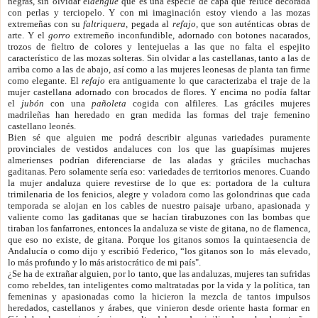
negras, sin olvidar el
dengue
que es una especie de capa que reluce decorada
con perlas y terciopelo. Y con mi imaginación estoy viendo a las mozas
extremeñas con su
faltriquera,
pegada al
refajo,
que son auténticas obras de
arte. Y el
gorro
extremeño inconfundible, adornado con botones nacarados,
trozos de fieltro de colores y lentejuelas a las que no falta el espejito
característico de las mozas solteras. Sin olvidar a las castellanas, tanto a las de
arriba como a las de abajo, así como a las mujeres leonesas de planta tan firme
como elegante. El
refajo
era antiguamente lo que caracterizaba el traje de la
mujer castellana adornado con brocados de flores. Y encima no podía faltar
el
jubón
con una
pañoleta
cogida con alfileres. Las gráciles mujeres
madrileñas han heredado en gran medida las formas del traje femenino
castellano leonés.
Bien sé que alguien me podrá describir algunas variedades puramente
provinciales de vestidos andaluces con los que las guapísimas mujeres
almerienses podrían diferenciarse de las aladas y gráciles muchachas
gaditanas. Pero solamente sería eso: variedades de territorios menores. Cuando
la mujer andaluza quiere revestirse de lo que es: portadora de la cultura
trimilenaria de los fenicios, alegre y voladora como las golondrinas que cada
temporada se alojan en los cables de nuestro paisaje urbano, apasionada y
valiente como las gaditanas que se hacían tirabuzones con las bombas que
tiraban los fanfarrones, entonces la andaluza se viste de gitana, no de flamenca,
que eso no existe, de gitana. Porque los gitanos somos la quintaesencia de
Andalucía o como dijo y escribió Federico, “los gitanos son lo más elevado,
lo más profundo y lo más aristocrático de mi país".
¿Se ha de extrañar alguien, por lo tanto, que las andaluzas, mujeres tan sufridas
como rebeldes, tan inteligentes como maltratadas por la vida y la política, tan
femeninas y apasionadas como la hicieron la mezcla de tantos impulsos
heredados, castellanos y árabes, que vinieron desde oriente hasta formar en