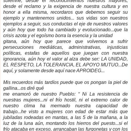
solemne, desde el reconocimientos nuestros mayores,
desde el reclamo y la exigencia de nuestra cultura y en
honor a ella misma, recordaros que debemos seguir su
ejemplo y mantenernos unidos... sus vidas son nuestros
ejemplos a seguir, sus conductas el eje de nuestros valores
y aún hoy que todo ha cambiado y evolucionado...que la
crisis azota y el egoísmo borra la esencia y la unidad
gitana, aún hoy que parece que volvemos a sufrir
persecuciones mediáticas, administrativas, injusticias
políticas, estafas de aquellos que juegan con nuestra
ignorancia, aún hoy el valor al alza debe ser:
LA UNIDAD
,
EL RESPETO,
LA TOLERANCIA
, EL APOYO MUTUO...De
aquí, y solamente desde aquí nace APROIDEG...
Mis recuerdos más tardíos puede que os pongan la piel de
gallina...os diré qué
me enamoró de nuestro Pueblo: “ Ni La resistencia de
nuestras mujeres...ni el frío hostil, ni el extremo calor de
nuestro clima ha mermado nuestra capacidad de
trabajo...he visto a mujeres con edad de estar más que
jubiladas rodeadas en mantas, a las 5 de la mañana, a la
luz de la luna aún, montando los hierros del puesto...si el
frío atacaba en exceso, arrancaban las furgonetas y con los