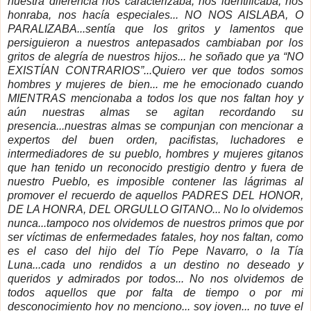
nuestra diferencia nos caracterizaba, nos identificaba, nos
honraba, nos hacía especiales... NO NOS AISLABA, O
PARALIZABA...sentía que los gritos y lamentos que
persiguieron a nuestros antepasados cambiaban por los
gritos de alegría de nuestros hijos... he soñado que ya “NO
EXISTÍAN CONTRARIOS”...Quiero ver que todos somos
hombres y mujeres de bien... me he emocionado cuando
MIENTRAS mencionaba a todos los que nos faltan hoy y
aún nuestras almas se agitan recordando su
presencia...nuestras almas se compunjan con mencionar a
expertos del buen orden, pacifistas, luchadores e
intermediadores de su pueblo, hombres y mujeres gitanos
que han tenido un reconocido prestigio dentro y fuera de
nuestro Pueblo, es imposible contener las lágrimas al
promover el recuerdo de aquellos PADRES DEL HONOR,
DE
LA HONRA
, DEL ORGULLO GITANO... No lo olvidemos
nunca...tampoco nos olvidemos de nuestros primos que por
ser víctimas de enfermedades fatales, hoy nos faltan, como
es el caso del hijo del Tío Pepe Navarro, o
la Tía
Luna..
.cada uno rendidos a un destino no deseado y
queridos y admirados por todos... No nos olvidemos de
todos aquellos que por falta de tiempo o por mi
desconocimiento hoy no menciono... soy joven... no tuve el