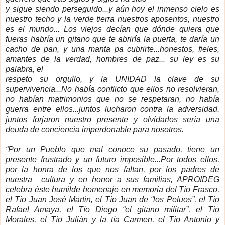
y sigue siendo perseguido...y aún hoy el inmenso cielo es
nuestro techo y la verde tierra nuestros aposentos, nuestro
es el mundo... Los viejos decían que dónde quiera que
fueras habría un gitano que te abriría la puerta, te daría un
cacho de pan, y una manta pa cubrirte...honestos, fieles,
amantes de la verdad, hombres de paz... su ley es su
palabra, el
respeto su orgullo, y
la UNIDAD
la clave de su
supervivencia...No había conflicto que ellos no resolvieran,
no habían matrimonios que no se respetaran, no había
guerra entre ellos...juntos lucharon contra la adversidad,
juntos forjaron nuestro presente y olvidarlos sería una
deuda de conciencia imperdonable para nosotros.
“Por un Pueblo que mal conoce su pasado, tiene un
presente frustrado y un futuro imposible...Por todos ellos,
por la honra de los que nos faltan, por los padres de
nuestra cultura y en honor a sus familias, APROIDEG
celebra éste humilde homenaje en memoria del Tío Frasco,
el Tío Juan José Martin, el Tío Juan de “los Peluos”, el Tío
Rafael Amaya, el Tío Diego “el gitano militar”, el Tío
Morales, el Tío Julián y la tía Carmen, el Tío Antonio y