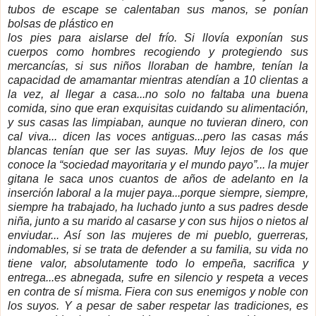
tubos de escape se calentaban sus manos, se ponían
bolsas de plástico en
los pies para aislarse del frío. Si llovía exponían sus
cuerpos como hombres recogiendo y protegiendo sus
mercancías, si sus niños lloraban de hambre, tenían la
capacidad de amamantar mientras atendían a 10 clientas a
la vez, al llegar a casa...no solo no faltaba una buena
comida, sino que eran exquisitas cuidando su alimentación,
y sus casas las limpiaban, aunque no tuvieran dinero, con
cal viva... dicen las voces antiguas...pero las casas más
blancas tenían que ser las suyas. Muy lejos de los que
conoce la “sociedad mayoritaria y el mundo payo”... la mujer
gitana le saca unos cuantos de años de adelanto en la
inserción laboral a la mujer paya...porque siempre, siempre,
siempre ha trabajado, ha luchado junto a sus padres desde
niña, junto a su marido al casarse y con sus hijos o nietos al
enviudar... Así son las mujeres de mi pueblo, guerreras,
indomables, si se trata de defender a su familia, su vida no
tiene valor, absolutamente todo lo empeña, sacrifica y
entrega...es abnegada, sufre en silencio y respeta a veces
en contra de sí misma. Fiera con sus enemigos y noble con
los suyos. Y a pesar de saber respetar las tradiciones, es