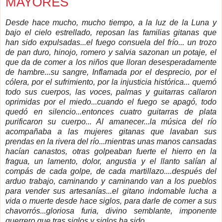
MAYORES
Desde hace mucho, mucho tiempo, a la luz de
la Luna
y
bajo el cielo estrellado, reposan las familias gitanas que
han sido expulsadas...el fuego consuela del frío... un trozo
de pan duro, hinojo, romero y salvia sazonan un potaje, el
que da de comer a los niños que lloran desesperadamente
de hambre...su sangre, Inflamada por el desprecio, por el
cólera, por el sufrimiento, por la injusticia histórica... quemó
todo sus cuerpos, las voces, palmas y guitarras callaron
oprimidas por el miedo...cuando el fuego se apagó, todo
quedó en silencio...entonces cuatro guitarras de plata
purificaron su cuerpo... Al amanecer...la música del río
acompañaba a las mujeres gitanas que lavaban sus
prendas en la rivera del río...mientras unas manos cansadas
hacían canastos, otras golpeaban fuerte el hierro en la
fragua, un lamento, dolor, angustia y el llanto salían al
compás de cada golpe, de cada martillazo....después del
arduo trabajo, caminando y caminando van a los pueblos
para vender sus artesanías...el gitano indomable lucha a
vida o muerte desde hace siglos, para darle de comer a sus
chavorrós...gloriosa furia, divino semblante, imponente
guerrero que tras siglos y siglos ha sido