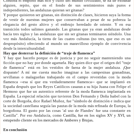
Córdoba el emporio más rico y culto del mundo civilizado, se ha de extrañar
alguien, repito, que en el fondo de sus sentimientos más puros e
independientes, las andaluzas quieran ser gitanas?
Y porque quisieron ser gitanas, sin distinción de clases, hicieron suya la forma
de vestir de nuestras mujeres que conservaban a pesar de su pobreza la
elegancia del gesto altivo y el embrujo heredado de oriente. Y en esa
transición todos salimos ganando. Las gitanas que ya eran andaluzas desde
hacía tres siglos y las andaluzas que sin ser gitanas terminaron siéndolo. Una
vez más Andalucía, la tierra de las cuatro culturas (no tres, que eso es un
despropósito) ofreciendo al mundo un maravilloso ejemplo de convivencia
desde la interculturalidad.
Hay que desterrar la definición de “traje de flamenca”
Y hay que hacerlo porque es de justicia y por no seguir manteniendo una
ficción que no hay por donde agarrarla. Hay quien dice que el origen del “traje
de flamenca” está en los vestidos de faena de la mujer andaluza. ¡Que
disparate! A mí me cuesta mucho imaginar a las campesinas granadinas,
sevillanas o malagueñas trabajando en el campo revestidas con la moda
flamenca ─esa sí que era verdaderamente flamenca─ que se implantó en
España después que los Reyes Católicos casaran a su hija Juana con Felipe el
Hermoso que fue un autentico referente de la moda flamenca implantada en
España. La especial relación que tuvieron Don Fernando y Doña Isabel con la
corte de Borgoña, dice Rafael Muñoz, fue “símbolo de distinción e indica que
la sociedad castellana seguía las pautas de la moda más refinada de Europa, la
borgoñona.
El
gusto por las cosas ‘al uso de Flandes’ fue una constante en
Castilla”.
Por eso Andalucía, como
Castilla, fue en los siglos XV y XVI, un
estupendo cliente en los mercados de Amberes y Brujas
.
En conclusión