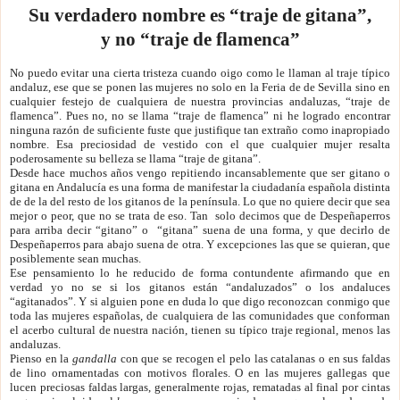
Su verdadero nombre es “traje de gitana”,
y no “traje de flamenca”
No puedo evitar una cierta tristeza cuando oigo como le llaman al traje típico
andaluz, ese que se ponen las mujeres no solo en la Feria de de Sevilla sino en
cualquier festejo de cualquiera de nuestra provincias andaluzas, “traje de
flamenca”. Pues no, no se llama “traje de flamenca” ni he logrado encontrar
ninguna razón de suficiente fuste que justifique tan extraño como inapropiado
nombre. Esa preciosidad de vestido con el que cualquier mujer resalta
poderosamente su belleza se llama “traje de gitana”.
Desde hace muchos años vengo repitiendo incansablemente que ser gitano o
gitana en Andalucía es una forma de manifestar la ciudadanía española distinta
de de la del resto de los gitanos de la península. Lo que no quiere decir que sea
mejor o peor, que no se trata de eso. Tan solo decimos que de Despeñaperros
para arriba decir “gitano” o “gitana” suena de una forma, y que decirlo de
Despeñaperros para abajo suena de otra. Y excepciones las que se quieran, que
posiblemente sean muchas.
Ese pensamiento lo he reducido de forma contundente afirmando que en
verdad yo no se si los gitanos están “andaluzados” o los andaluces
“agitanados”. Y si alguien pone en duda lo que digo reconozcan conmigo que
toda las mujeres españolas, de cualquiera de las comunidades que conforman
el acerbo cultural de nuestra nación, tienen su típico traje regional, menos las
andaluzas.
Pienso en la
gandalla
con que se recogen el pelo las catalanas o en sus faldas
de lino ornamentadas con motivos florales. O en las mujeres gallegas que
lucen preciosas faldas largas, generalmente rojas, rematadas al final por cintas