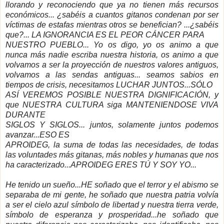
llorando y reconociendo que ya no tienen más recursos
económicos... ¿sabéis a cuantos gitanos condenan por ser
víctimas de estafas mientras otros se benefician? ...¿sabéis
que?...
LA IGNORANCIA ES
EL PEOR CÁNCER PARA
NUESTRO PUEBLO... Yo os digo, yo os animo a que
nunca más nadie escriba nuestra historia, os animo a que
volvamos a ser la proyección de nuestros valores antiguos,
volvamos a las sendas antiguas... seamos sabios en
tiempos de crisis, necesitamos LUCHAR JUNTOS...SÓLO
ASÍ VEREMOS POSIBLE NUESTRA DIGNIFICACIÓN, y
que NUESTRA CULTURA siga MANTENIENDOSE VIVA
DURANTE
SIGLOS Y SIGLOS... juntos, solamente juntos podemos
avanzar...ESO ES
APROIDEG, la suma de todas las necesidades, de todas
las voluntades más gitanas, más nobles y humanas que nos
ha caracterizado...APROIDEG ERES TÚ Y SOY YO...
He tenido un sueño...HE soñado que el terror y el abismo se
separaba de mi gente, he soñado que nuestra patria volvía
a ser el cielo azul símbolo de libertad y nuestra tierra verde,
símbolo de esperanza y prosperidad...he soñado que