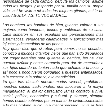
responsable de cada cambio, percute los cambios, asume
todos los riesgos y responde por su familia con su propia
vida...así he visto a mi todas las mujeres gitanas, así te he
visto ABUELA, ASI TE VEO MADRE...
Los hombres, los hombres de bien, gitanos, valoran a sus
mujeres como banderas, iconos y emblemas de su casa.
Ellos sufrieron en sus espaldas las persecuciones más
sistemáticas, verdaderas calamidades, y aplicaciones más
injustas y desmedidas de las penas...
Hay quien dice que si robas para comer, no es pecado...
conozco a muchos gitanitos viejos que han sido disparados
por coger naranjas para quitarse el hambre, les he visto
quemar azúcar y hacer caramelo para dar de merendar a
sus hijos cuando no tenían nada que echarse a la boca...y
así poco a poco fueron obligando a nuestros antepasados,
a la escasez, a la pobreza, a la mendicidad...
Ya que tras destruir nuestro modus vivendi, prohibirnos
nuestros oficios tradicionales, nos abocaron a la mayor
marginalidad, al mayor ostracismo jamás contado a nivel
social, político, económico y cultural...y siempre, siempre
hemos estado cubiertos por un manto de olvido...sometidos
a lo más profano, sucio, vil y menospreciado... y ya es hora