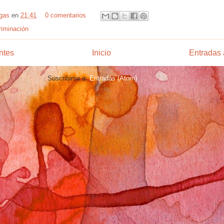
rgas
en
21:41
0 comentarios
riminación
ntes
Inicio
Entradas 
Suscribirse a:
Entradas (Atom)