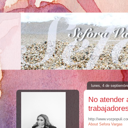
lunes, 4 de septiembr
No atender a
trabajadore
http://www.vozpopuli.
About Sefora Vargas