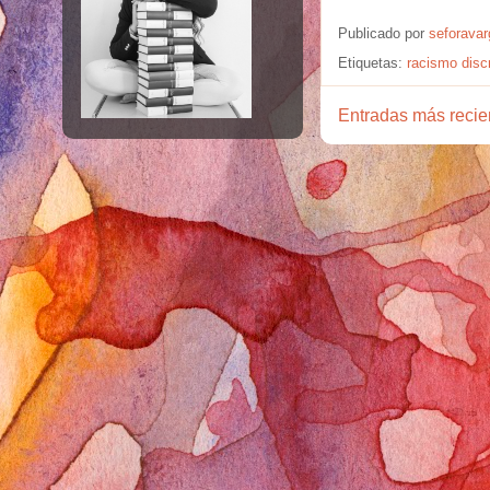
Publicado por
seforava
Etiquetas:
racismo disc
Entradas más recie