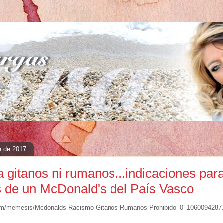
e de 2017
 gitanos ni rumanos...indicaciones para
s de un McDonald's del País Vasco
com/memesis/Mcdonalds-Racismo-Gitanos-Rumanos-Prohibido_0_1060094287.