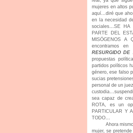
real, ya que sigue
mujeres en altos pu
aquí…diré que ahor
en la necesidad d
sociales…SE H
PARTE DEL EST
MISÓGENOS A 
encontramos en u
RESURGIDO DE 
propuestas políti
partidos políticos 
género, ese falso
sucias pretensione
personal de un juez
custodia…suspendid
sea capaz de c
ROTA, es un o
PARTICULAR Y A 
TODO…
Ahora mismo
mujer, se pretende