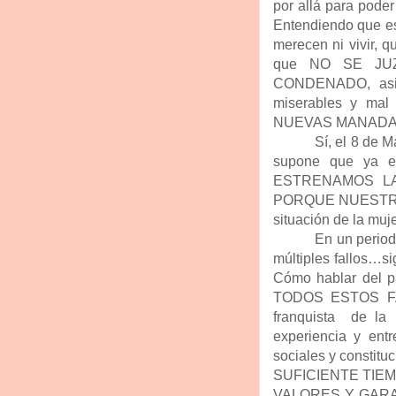
por allá para poder
Entendiendo que es
merecen ni vivir, 
que NO SE JU
CONDENADO, asie
miserables y mal
NUEVAS MANADAS… 
Sí, el 8 de 
supone que ya e
ESTRENAMOS LA
PORQUE NUESTRA 
situación de la m
En un period
múltiples fallos…s
Cómo hablar del
TODOS ESTOS FAC
franquista de la
experiencia y ent
sociales y consti
SUFICIENTE TIE
VALORES Y GARAN