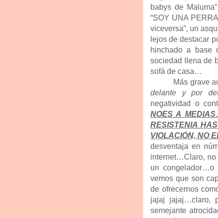
babys de Maluma”…
“SOY UNA PERRA E
viceversa”, un asqu
lejos de destacar p
hinchado a base 
sociedad llena de b
sofá de casa…
Más grave aún
delante y por det
negatividad o co
NOES A MEDIAS
RESISTENIA HA
VIOLACIÓN, NO 
desventaja en núme
internet…Claro, no
un congelador…o q
vemos que son capa
de ofrecernos com
jajaj jajaj…claro
semejante atrocid