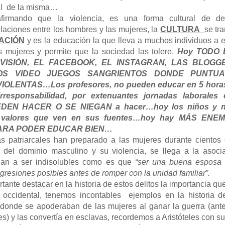
gal de la misma…
irmando que la violencia, es una forma cultural de def
elaciones entre los hombres y las mujeres, la
CULTURA
se tr
ACIÓN
y es la educación la que lleva a muchos individuos a e
as mujeres y permite que la sociedad las tolere.
Hoy TODO 
VISIÓN, EL FACEBOOK, EL INSTAGRAN, LAS BLOGG
OS VIDEO JUEGOS SANGRIENTOS DONDE PUNTU
OLENTAS…Los profesores, no pueden educar en 5 horas
rresponsabilidad, por extenuantes jornadas laborales 
N HACER O SE NIEGAN a hacer…hoy los niños y n
 valores que ven en sus fuentes…hoy hay MÁS ENE
PARA PODER EDUCAR BIEN…
as patriarcales han preparado a las mujeres durante cientos
 del dominio masculino y su violencia, se llega a la asoci
gan a ser indisolubles como es que
“ser una buena esposa s
agresiones posibles antes de romper con la unidad familiar”.
ante destacar en la historia de estos delitos la importancia que
ón occidental, tenemos incontables ejemplos en la historia d
donde se apoderaban de las mujeres al ganar la guerra (ant
es) y las convertía en esclavas, recordemos a Aristóteles con su