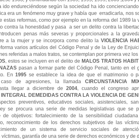
a ido endureciéndose según la sociedad ha ido concienciand
tica era un fenómeno muy grave y había que erradicarla, nos s
e estas reformas, como por ejemplo en la reforma del 1989 la 
to contra la honestidad y pasa a ser un delito contra la liberta
ntroducen penas más severas y proporcionales a la graved
re a la mujer y se incorpora como delito la
VIOLENCIA HA
forma varios artículos del Código Penal y de la Ley de Enjuic
nes referidas a malos tratos, se contemplan por primera vez lo
OS
, estos se incluyen en el delito de
MALOS TRATOS
HABI
NAZAS
pasan a formar parte del Código Penal, tanto en el 
to. En
1995
se establece la idea de que el matrimonio o p
 caso de agresiones, la llamada
CIRCUNSTANCIA MI
asta llegar a diciembre de
2004
, cuando el congreso ap
 INTEGRAL DEMEDIDAS CONTRA LA VIOLENCIA DE GE
ectos preventivos, educativos sociales, asistenciales, sani
ley se procura una serie de medidas legislativas que se 
 de objetivos: fortalecimiento de la sensibilidad ciudadana
o, reconocimiento de los derechos subjetivos de las víctim
lecimiento de un sistema de servicio sociales de atenc
s víctimas, garantía de una serie de derechos económicos y de