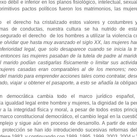
xo débil e inferior en los planos fisiológico, intelectual, sexual
primitivos pactos políticos fueron los matrimonios, las muje
el derecho ha cristalizado estos valores y costumbres 
rmas de conductas, nuestra cultura se ha nutrido de est
asegurado el derecho de los hombres a utilizar la violencia c
e olvidar que hasta muy avanzado el siglo XX, las mujeres ha
nferioridad legal, que solo desaparece cuando se inicia la tr
 entonces las mujeres pasaban de la tutela de padre al marido
 marido podían castigarlas físicamente o limitar sus activida
mujeres casadas eran comparables al de los menores; nec
 del marido para emprender acciones tales como contratar, de
do, viajar u obtener el pasaporte, a esto se añadía la obligac
ión democrática cambia todo el marco jurídico español,
a igualdad legal entre hombre y mujeres, la dignidad de la pe
 a la integridad física y moral, a pesar de todos estos princ
marco constitucional democrático, el cambio legal en la cuesti
mplejo y sigue aún en proceso de desarrollo. A partir de esto
e protección se han ido introduciendo sucesivas reformas de
ese 1983, y continuando con 1989, 1995, 1999, 2003 ,2004 y 