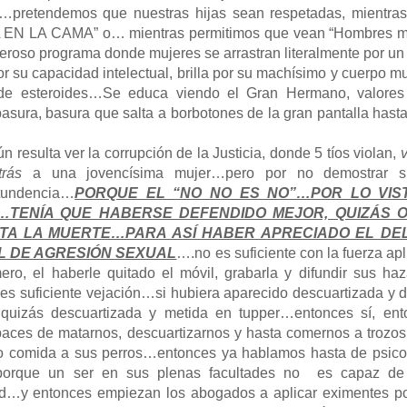
pretendemos que nuestras hijas sean respetadas, mientras
N LA CAMA” o… mientras permitimos que vean “Hombres m
eroso programa donde mujeres se arrastran literalmente por un
or su capacidad intelectual, brilla por su machísimo y cuerpo 
de esteroides…Se educa viendo el Gran Hermano, valore
asura, basura que salta a borbotones de la gran pantalla hast
 resulta ver la corrupción de la Justicia, donde 5 tíos violan,
v
rás
a una jovencísima mujer…pero por no demostrar suf
ntundencia…
PORQUE EL “NO NO ES NO”…POR LO VIS
…TENÍA QUE HABERSE DEFENDIDO MEJOR, QUIZÁS 
STA LA MUERTE…PARA ASÍ HABER APRECIADO EL DEL
EL DE AGRESIÓN SEXUAL
….no es suficiente con la fuerza apl
ro, el haberle quitado el móvil, grabarla y difundir sus ha
 es suficiente vejación…si hubiera aparecido descuartizada y 
uizás descuartizada y metida en tupper…entonces sí, ent
ces de matarnos, descuartizarnos y hasta comernos a trozos,
o comida a sus perros…entonces ya hablamos hasta de psic
, porque un ser en sus plenas facultades no es capaz de 
ad…y entonces empiezan los abogados a aplicar eximentes po