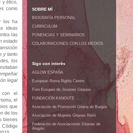
 y ético,
res como
SOBRE MÍ
BIOGRAFÍA PERSONAL
y los ha
CURRICULUM
as ideas
ontra las
PONENCIAS Y SEMINARIOS
n estado
COLABORACIONES CON LOS MEDIOS
ansición
 y tanto
des, los
Sigo con interés
esitaban
AGLOW ESPAÑA
sempeñar
ión legal
European Roma Rights Centre
Foro Europeo de Jóvenes Gitanos
 con el
FUNDACIÓN KANOUTE
rsona, el
ipios que
Asociación de Promoción Gitana de Burgos
ón de los
Asociación de Mujeres Gitanas Romi
s bienes
Federación de Asociaciones Gitanas de
l Código
Aragón
2015.