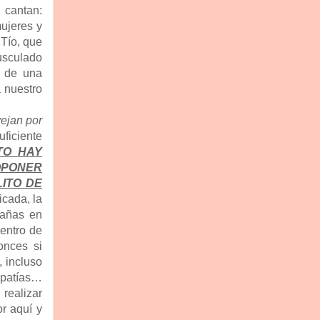
 cantan:
ujeres y
 Tío, que
musculado
s de una
a nuestro
ejan por
iciente
TO HAY
OPONER
ITO DE
icada, la
zañas en
dentro de
onces si
 incluso
opatías…
realizar
r aquí y