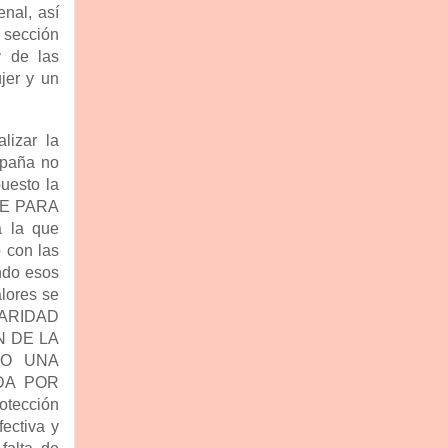
enal, así
 sección
y de las
ujer y un
lizar la
spaña no
uesto la
NTE PARA
 la que
o con las
ando esos
lores se
 PARIDAD
N DE LA
BO UNA
DA POR
tección
ectiva y