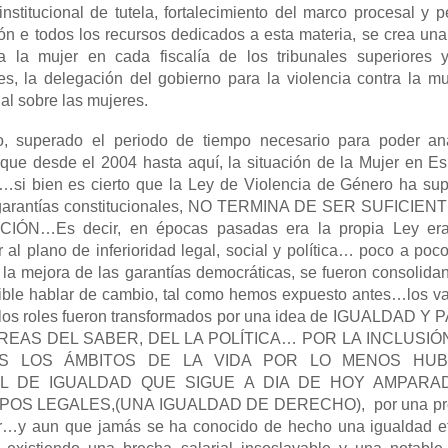
institucional de tutela, fortalecimiento del marco procesal y p
ón e todos los recursos dedicados a esta materia, se crea una
ra la mujer en cada fiscalía de los tribunales superiores 
les, la delegación del gobierno para la violencia contra la m
al sobre las mujeres.
, superado el periodo de tiempo necesario para poder ana
é que desde el 2004 hasta aquí, la situación de la Mujer en E
…si bien es cierto que la Ley de Violencia de Género ha sup
s garantías constitucionales, NO TERMINA DE SER SUFICIE
ÓN…Es decir, en épocas pasadas era la propia Ley era
 al plano de inferioridad legal, social y política… poco a poc
y la mejora de las garantías democráticas, se fueron consolid
ible hablar de cambio, tal como hemos expuesto antes…los va
 los roles fueron transformados por una idea de IGUALDAD Y
REAS DEL SABER, DEL LA POLÍTICA… POR LA INCLUSIÓ
S LOS ÁMBITOS DE LA VIDA POR LO MENOS HU
AL DE IGUALDAD QUE SIGUE A DIA DE HOY AMPARA
OS LEGALES,(UNA IGUALDAD DE DERECHO), por una pro
er…y aun que jamás se ha conocido de hecho una igualdad ef