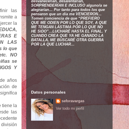
desvanecerían, desalentarían,
SORPRENDERÍAN E INCLUSO alguno/a se
alegrarían… Por tanto para todos los que
inir las
pensaron que un día me VENCIERON…
ansmite a
Tomen conciencia de que “PREFIERO
QUE ME ODIEN POR LO QUE SOY, A QUE
jercer la
ME TENGAN LÁSTIMA POR LO QUE NO
EDUCA,
HE SIDO”…LUCHARÉ HASTA EL FINAL. Y
ERAS E
CUANDO CREA QUE YA HE GANADO LA
BATALLA, ME BUSCARÉ OTRA GUERRA
AN LAS
POR LA QUE LUCHAR…
 lo que
etc. NO
iñas se
MIGOS Y
 de años
ación de
Datos personales
ignifica
seforavargas
 tiene la
Ver todo mi perfil
esde las
ecedente
 división