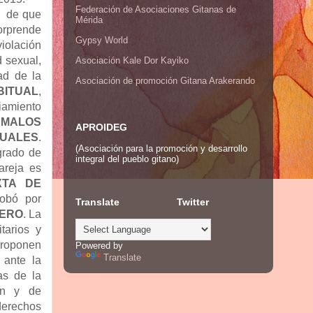
Federación de Asociaciones Gitanas de
o de que
Mérida
orprende
Gypsy World
violación
d sexual,
Asociación Kale Dor Kayiko
ad de la
Asociación de promoción Gitana Arakerando
BITUAL
,
iamiento
s
MALOS
APROIDEG
TUALES
.
(Asociación para la promoción y desarrollo
grado de
integral del pueblo gitano)
areja es
XTA DE
robó por
Translate
Twitter
NERO
. La
tarios y
proponen
Powered by
Translate
 ante la
as de la
ión y de
 derechos