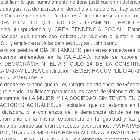
 justificar lo que humanamente no tiene justificación ni defens
 una garantía democrática el derecho a una defensa, hay sere
que Dios me perdone!!! …Y claro está, todo tiene sus consecue
ZGA BIEN, LO QUE NO ES JUSTAMENTE PROCE
nta jurisprudencia y CREA TENDENCIA SOCIAL…Enton
 nacidos que tienen ese defecto…se vuelven a juntar y c
y empiezan a violar de nuevo…y así…sin parar..
Marzo se celebra el DÍA DE LAMUJER, pero en este nueva era, 
stamos entrenados en la IGUALDAD, donde se supone
 DEMOCRÁCIA NI EL ARTÍCULO 14 DE LA CONSTIT
MARAVILLOSA Constitución RECIEN HA CUMPLIDO 40 AÑ
ujer es LAMENTABLE.
o donde se supone que la Ley Integral de Violencia de Género
igue siendo insuficiente para todos los casos de violencia de
 panorama de LA MUJER Y LA SOCIEDAD SIN TENER EN
TORES ACTUALES…sí, actuales, que no estamos en l
 dictadura, o a comienzos de la democracia donde se ne
renamiento en la misma, experiencia en la igualdad y las g
tucionales porque aún eran conceptos jovencísimos…YA HA P
MPO , 40 años COMO PARA HABER ALCANZADO MADUREZ
TÍAS CONSTITUCIONALES…sin embargo la violencia ha re