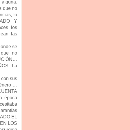
a alguna.
s que no
ncias, lo
SADO Y
ces los
rean las
donde se
 que no
UCIÓN…
OS...La
 con sus
 género …
 CUENTA
a época
cesitaba
arantías
ASADO EL
 EN LOS
surgido