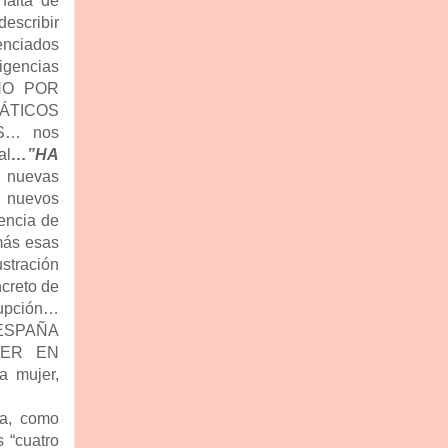
falta de
describir
enciados
igencias
NO POR
ÁTICOS
S…
nos
al
…”HA
s nuevas
s nuevos
lencia de
más esas
stración
ncreto de
rupción…
 ESPAÑA
JER EN
 mujer,
ja, como
 “cuatro