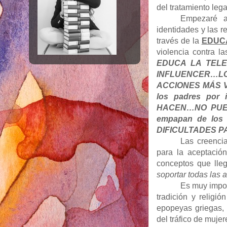
del tratamiento le
Empezaré af
identidades y las r
través de la
EDUC
violencia contra l
EDUCA LA TELE
INFLUENCER…L
ACCIONES MÁS VI
los padres por i
HACEN…NO PUEDE
empapan de los
DIFICULTADES 
Las creenci
para la aceptación
conceptos que lle
soportar todas las 
Es muy import
tradición y religi
epopeyas griegas, 
del tráfico de mujer