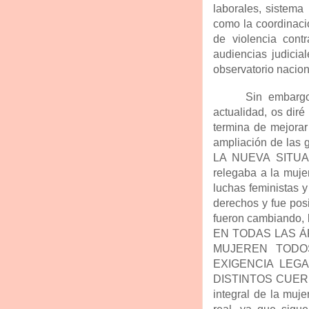
laborales, sistema 
como la coordinaci
de violencia cont
audiencias judicia
observatorio nacion
Sin embargo
actualidad, os dir
termina de mejorar
ampliación de la
LA NUEVA SITUACI
relegaba a la mujer
luchas feministas 
derechos y fue pos
fueron cambiando,
EN TODAS LAS Á
MUJEREN TODO
EXIGENCIA LEG
DISTINTOS CUERP
integral de la muj