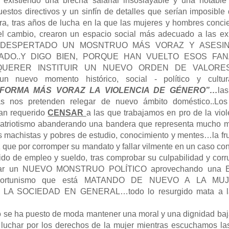
 existiendo una brecha salarial insoslayable y una notable 
estos directivos y un sinfín de detalles que serían imposible 
a, tras años de lucha en la que las mujeres y hombres conci
el cambio, crearon un espacio social más adecuado a las ex
A DESPERTADO UN MOSNTRUO MÁS VORAZ Y ASESI
ADO..Y DIGO BIEN, PORQUE HAN VUELTO ESOS FAN
QUERER INSTITUIR UN NUEVO ORDEN DE VALORE
n nuevo momento histórico, social - político y cultur
FORMA MÁS VORAZ LA VIOLENCIA DE GÉNERO”…
la
cas nos pretenden relegar de nuevo ámbito doméstico..Lo
han requerido
CENSAR
a las que trabajamos en pro de la vio
 patriotismo abanderando una bandera que representa mucho 
s machistas y pobres de estudio, conocimiento y mentes…la fru
 que por corromper su mandato y fallar vilmente en un caso co
o de empleo y sueldo, tras comprobar su culpabilidad y cor
rear un NUEVO MONSTRUO POLÍTICO aprovechando una
portunismo que está MATANDO DE NUEVO A LA MU
LA SOCIEDAD EN GENERAL…todo lo resurgido mata a la
 se ha puesto de moda mantener una moral y una dignidad ba
 luchar por los derechos de la mujer mientras escuchamos las