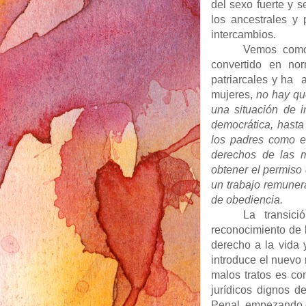
del sexo fuerte y se
los ancestrales y 
intercambios.
Vemos como 
convertido en no
patriarcales y ha 
mujeres,
no hay qu
una situación de i
democrática, hasta
los padres como el
derechos de las 
obtener el permiso
un trabajo remunera
de obediencia.
La transic
reconocimiento de l
derecho a la vida y
introduce el nuevo 
malos tratos es co
jurídicos dignos d
Penal, empezando d