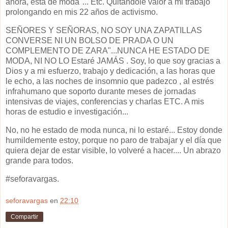
ahora, está de moda"... Etc. Quitándole valor a mi trabajo
prolongando en mis 22 años de activismo.
SEÑORES Y SEÑORAS, NO SOY UNA ZAPATILLAS
CONVERSE NI UN BOLSO DE PRADA O UN
COMPLEMENTO DE ZARA"...NUNCA HE ESTADO DE
MODA, NI NO LO Estaré JAMÁS . Soy, lo que soy gracias a
Dios y a mi esfuerzo, trabajo y dedicación, a las horas que
le echo, a las noches de insomnio que padezco , al estrés
infrahumano que soporto durante meses de jornadas
intensivas de viajes, conferencias y charlas ETC. A mis
horas de estudio e investigación...
No, no he estado de moda nunca, ni lo estaré... Estoy donde
humildemente estoy, porque no paro de trabajar y el día que
quiera dejar de estar visible, lo volveré a hacer.... Un abrazo
grande para todos.
#seforavargas.
seforavargas
en
22:10
Compartir