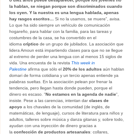
o diez años puede desaparecer, porque los jóvenes no
la hablan, se niegan porque son discriminados cuando
los oyen. Y la nuestra es una lengua hablada, apenas
hay rasgos escritos…
Si no la usamos, se muere”, avisa.
Lo que ha sido siempre un vehículo de comunicación
hogareño, para hablar con la familia, para las tareas y
costumbres de la casa, se ha convertido en el
idioma
críptico
de un grupo de jubilados. La asociación que
lidera Amoun está impartiendo clases para que no se llegue
al extremo de perder una lengua con al menos 15 siglos de
vida. Una encuesta de la revista
This week in
Palestine
afirma que sólo el
20% de los adultos
aún hablan
domari de forma cotidiana y un tercio apenas entiende ya
palabras sueltas. En la asociación pelean por frenar la
tendencia, pero llegan hasta donde pueden, porque el
dinero es escaso. “
No estamos en la agenda de nadie
“,
insiste. Pese a las carencias, intentan dar
clases de
apoyo
a los chavales de la comunidad (de inglés, de
matemáticas, de lenguaje), cursos de literatura para niños y
adultos, talleres sobre música y danza gitanas y, sobre todo,
ayudan con una inyección de dinero gracias a
la
confección de productos artesanales
: collares,