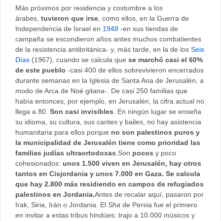
Más próximos por residencia y costumbre a los
árabes,
tuvieron que irse
, como ellos, en la Guerra de
Independencia de Israel en
1948
-en sus tiendas de
campaña se escondieron años antes muchos combatientes
de la resistencia antibritánica- y, más tarde, en la de los
Seis
Días
(1967), cuando se calcula que
se marchó casi el 60%
de este pueblo
-casi 400 de ellos sobrevivieron encerrados
durante semanas en la Iglesia de Santa Ana de Jerusalén, a
modo de Arca de Noé gitana-. De casi 250 familias que
había entonces, por ejemplo, en Jerusalén, la cifra actual no
llega a 80.
Son casi invisibles
. En ningún lugar se enseña
su idioma, su cultura, sus cantes y bailes, no hay asistencia
humanitaria para ellos porque
no son palestinos puros y
la municipalidad de Jerusalén tiene como prioridad las
familias judías ultraortodoxas
.Son
pocos
y poco
cohesionados:
unos 1.500 viven en Jerusalén, hay otros
tantos en Cisjordania y unos 7.000 en Gaza. Se calcula
que hay 2.800 más residiendo en campos de refugiados
palestinos en Jordania.
Antes de recalar aquí, pasaron por
Irak, Siria, Irán o Jordania. El
Sha
de Persia fue el primero
en invitar a estas tribus hindúes: trajo a 10.000 músicos y