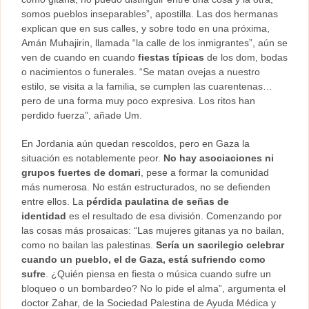
somos pueblos inseparables”, apostilla. Las dos hermanas
explican que en sus calles, y sobre todo en una próxima,
Amán Muhajirin, llamada “la calle de los inmigrantes”, aún se
ven de cuando en cuando
fiestas típicas
de los dom, bodas
o nacimientos o funerales. “Se matan ovejas a nuestro
estilo, se visita a la familia, se cumplen las cuarentenas…
pero de una forma muy poco expresiva. Los ritos han
perdido fuerza”, añade Um.
En Jordania aún quedan rescoldos, pero en Gaza la
situación es notablemente peor.
No hay asociaciones ni
grupos fuertes de domari
, pese a formar la comunidad
más numerosa. No están estructurados, no se defienden
entre ellos. La
pérdida paulatina de señas de
identidad
es el resultado de esa división. Comenzando por
las cosas más prosaicas: “Las mujeres gitanas ya no bailan,
como no bailan las palestinas.
Sería un sacrilegio celebrar
cuando un pueblo, el de Gaza, está sufriendo como
sufre
. ¿Quién piensa en fiesta o música cuando sufre un
bloqueo o un bombardeo? No lo pide el alma”, argumenta el
doctor Zahar, de la Sociedad Palestina de Ayuda Médica y