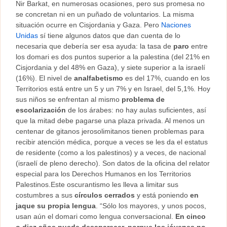
Nir Barkat, en numerosas ocasiones, pero sus promesa no
se concretan ni en un puñado de voluntarios. La misma
situación ocurre en Cisjordania y Gaza. Pero
Naciones
Unidas
sí tiene algunos datos que dan cuenta de lo
necesaria que debería ser esa ayuda: la tasa de
paro
entre
los domari es dos puntos superior a la palestina (del 21% en
Cisjordania y del 48% en Gaza), y siete superior a la israelí
(16%). El nivel de
analfabetismo
es del 17%, cuando en los
Territorios está entre un 5 y un 7% y en Israel, del 5,1%. Hoy
sus niños se enfrentan al mismo
problema de
escolarización
de los árabes: no hay aulas suficientes, así
que la mitad debe pagarse una plaza privada. Al menos un
centenar de gitanos jerosolimitanos tienen problemas para
recibir atención médica, porque a veces se les da el estatus
de residente (como a los palestinos) y a veces, de nacional
(israelí de pleno derecho). Son datos de la oficina del relator
especial para los Derechos Humanos en los Territorios
Palestinos.Este oscurantismo les lleva a limitar sus
costumbres a sus
círculos cerrados
y está poniendo
en
jaque su propia lengua
. “Sólo los mayores, y unos pocos,
usan aún el domari como lengua conversacional.
En cinco