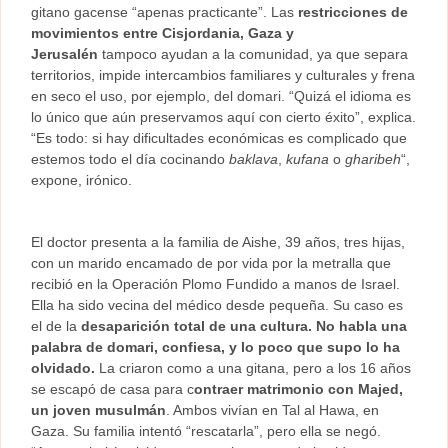
gitano gacense “apenas practicante”. Las
restricciones de
movimientos entre Cisjordania, Gaza y
Jerusalén
tampoco ayudan a la comunidad, ya que separa
territorios, impide intercambios familiares y culturales y frena
en seco el uso, por ejemplo, del domari. “Quizá el idioma es
lo único que aún preservamos aquí con cierto éxito”, explica.
“Es todo: si hay dificultades económicas es complicado que
estemos todo el día cocinando
baklava
,
kufana
o
gharibeh
“,
expone, irónico.
El doctor presenta a la familia de Aishe, 39 años, tres hijas,
con un marido encamado de por vida por la metralla que
recibió en la Operación Plomo Fundido a manos de Israel.
Ella ha sido vecina del médico desde pequeña. Su caso es
el de la
desaparición total de una cultura. No habla una
palabra de domari, confiesa, y lo poco que supo lo ha
olvidado.
La criaron como a una gitana, pero a los 16 años
se escapó de casa para c
ontraer matrimonio con Majed,
un joven musulmán
. Ambos vivían en Tal al Hawa, en
Gaza. Su familia intentó “rescatarla”, pero ella se negó.