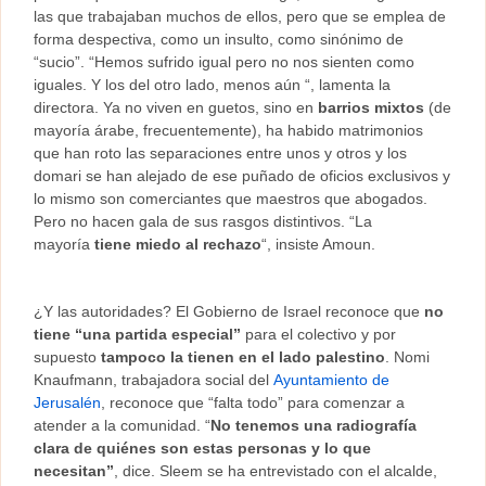
las que trabajaban muchos de ellos, pero que se emplea de
forma despectiva, como un insulto, como sinónimo de
“sucio”. “Hemos sufrido igual pero no nos sienten como
iguales. Y los del otro lado, menos aún “, lamenta la
directora. Ya no viven en guetos, sino en
barrios mixtos
(de
mayoría árabe, frecuentemente), ha habido matrimonios
que han roto las separaciones entre unos y otros y los
domari se han alejado de ese puñado de oficios exclusivos y
lo mismo son comerciantes que maestros que abogados.
Pero no hacen gala de sus rasgos distintivos. “La
mayoría
tiene miedo al rechazo
“, insiste Amoun.
¿Y las autoridades? El Gobierno de Israel reconoce que
no
tiene “una partida especial”
para el colectivo y por
supuesto
tampoco la tienen en el lado palestino
. Nomi
Knaufmann, trabajadora social del
Ayuntamiento de
Jerusalén
, reconoce que “falta todo” para comenzar a
atender a la comunidad. “
No tenemos una radiografía
clara de quiénes son estas personas y lo que
necesitan”
, dice. Sleem se ha entrevistado con el alcalde,