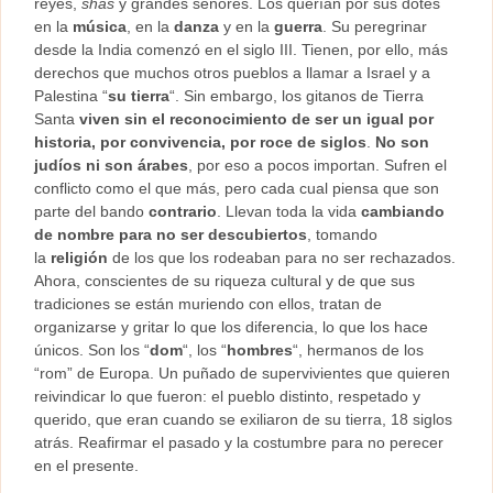
reyes,
shas
y grandes señores. Los querían por sus dotes
en la
música
, en la
danza
y en la
guerra
. Su peregrinar
desde la India comenzó en el siglo III. Tienen, por ello, más
derechos que muchos otros pueblos a llamar a Israel y a
Palestina “
su tierra
“. Sin embargo, los gitanos de Tierra
Santa
viven sin el reconocimiento de ser un igual por
historia, por convivencia, por roce de siglos
.
No son
judíos ni son árabes
, por eso a pocos importan. Sufren el
conflicto como el que más, pero cada cual piensa que son
parte del bando
contrario
. Llevan toda la vida
cambiando
de nombre para no ser descubiertos
, tomando
la
religión
de los que los rodeaban para no ser rechazados.
Ahora, conscientes de su riqueza cultural y de que sus
tradiciones se están muriendo con ellos, tratan de
organizarse y gritar lo que los diferencia, lo que los hace
únicos. Son los “
dom
“, los “
hombres
“, hermanos de los
“rom” de Europa. Un puñado de supervivientes que quieren
reivindicar lo que fueron: el pueblo distinto, respetado y
querido, que eran cuando se exiliaron de su tierra, 18 siglos
atrás. Reafirmar el pasado y la costumbre para no perecer
en el presente.