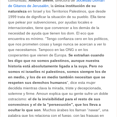
comunidad,
Amoun Sleem
, directora de
Sociedad Domari
de Gitanos de Jerusalén
, la
única institución de su
naturaleza
en Israel y los Territorios Palestinos, que desde
1999 trata de dignificar la situación de su pueblo. Ella tiene
que pelear por subvenciones, por ayudas locales e
internacionales, tiene que convencer a los demás de la
necesidad de ayuda que tienen los dom. El eco que
encuentra es mínimo. “Tengo confianza cero en los políticos,
que nos prometen cosas y luego nunca se acercan a ver lo
que necesitamos. Tampoco en las ONG o en los
cooperantes que vienen de Europa.
Se extrañan cuando
les digo que no somos palestinos, aunque nuestra
historia está absolutamente ligada a la suya. Pero no
somos ni israelíes ni palestinos, somos siempre los de
en medio, y los de en medio también necesitan que se
respeten sus derechos humanos
“, dice esta mujer
decidida mientras clava la mirada, triste y decepcionada,
solemne y firme. Amoun explica que su gente sufre un doble
ostracismo:
el de la invisibilidad para el resto de sus
convecinos y el de la “persecución”, que los lleva a
ocultar lo que son
. Muchos árabes los llaman “
nawar
“, una
palabra que los relaciona con el fuego, con las fraguas en