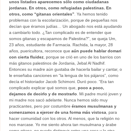
unos listados aparecemos sólo como ciudadanas
jordanas. En otros, como refugiadas palestinas. En
otros, como “gitanas orientales”
. Ya hemos tenido
problemas con la escolarización, porque de pequeñas nos
decían que éramos judías… Un abogado nos está ayudando
a cambiarlo todo. ¿Tan complicado es de entender que
somos gitanas y escapamos de Palestina?”, se queja Um,
23 años, estudiante de Farmacia. Rachida, la mayor, 28
años, puericultora, reconoce que
aún puede hablar domari
con cierta fluidez
, porque se crió en uno de los barrios con
más gitanos palestinos de Jordania, Jebal Al Nadhif.
Entonces su madre aún gustaba de hacerla bailar y cantar, o
le enseñaba canciones en “la lengua de los pájaros”, como
decía el historiador Jacob Schimoni. Duró poco. “Era tan
complicado explicar qué somos que,
poco a poco,
dejamos de decirlo y de mostrarlo
. Mi padre murió joven y
mi madre nos sacó adelante. Nunca hemos sido muy
practicantes, pero por costumbre
éramos musulmanas y
comenzamos a ejercer de una forma más vistosa
, para
hacer comunidad con los otros. Al menos, que la religión no
nos marcase. Yo me siento ahora tan musulmana y árabe
como gitana, no puedo distinguir entre una cosa y la otra,